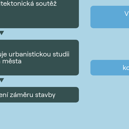
itektonická soutěž
V
je urbanistickou studii
a města
ko
lení záměru stavby