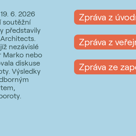
19. 6. 2026
Zpráva z úvod
í soutěžní
y představily
Architects.
Zpráva z veře
íž nezávislé
or Marko nebo
vala diskuse
Zpráva ze zapoj
oty. Výsledky
 odborným
stem,
poroty.