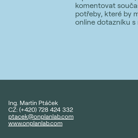
komentovat současn
potřeby, které by 
online dotazníku s
Ing. Martin Ptáček
CZ: (+420) 728 424 332
ptacek@onplanlab.com
www.onplanlab.com