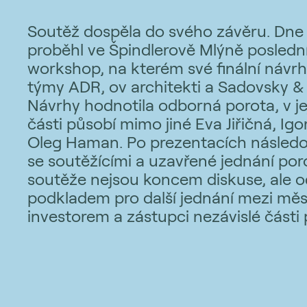
Soutěž dospěla do svého závěru. Dne 
proběhl ve Špindlerově Mlýně posledn
workshop, na kterém své finální návrh
týmy ADR, ov architekti a Sadovsky & 
Návrhy hodnotila odborná porota, v jej
části působí mimo jiné Eva Jiřičná, Ig
Oleg Haman. Po prezentacích následo
se soutěžícími a uzavřené jednání por
soutěže nejsou koncem diskuse, ale
podkladem pro další jednání mezi mě
investorem a zástupci nezávislé části 