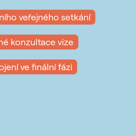
ního veřejného setkání
jné konzultace vize
ení ve finální fázi