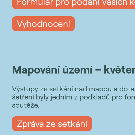
Formulář pro podání Vašich 
Vyhodnocení
Mapování území – květe
Výstupy ze setkání nad mapou a dot
šetření byly jedním z podkladů pro fo
soutěže.
Zpráva ze setkání