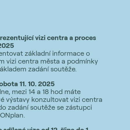
ezentující vizi centra a proces
 2025
entovat základní informace o
ím vizi centra města a podmínky
základem zadání soutěže.
obota 11. 10. 2025
ne, mezi 14 a 18 hod máte
 výstavy konzultovat vizi centra
o zadání soutěže se zástupci
 ONplan.
sdílené vize od 12. října do 1.