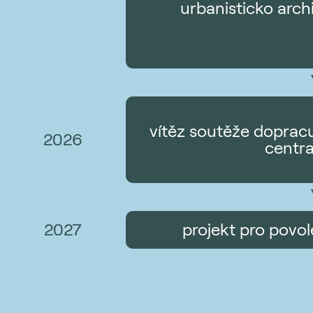
urbanisticko arch
vítěz soutěže dopracu
2026
centr
2027
projekt pro povo