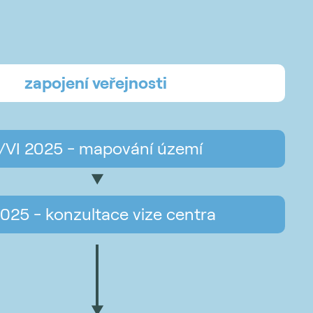
zapojení veřejnosti
/VI 2025 - mapování území
025 - konzultace vize centra