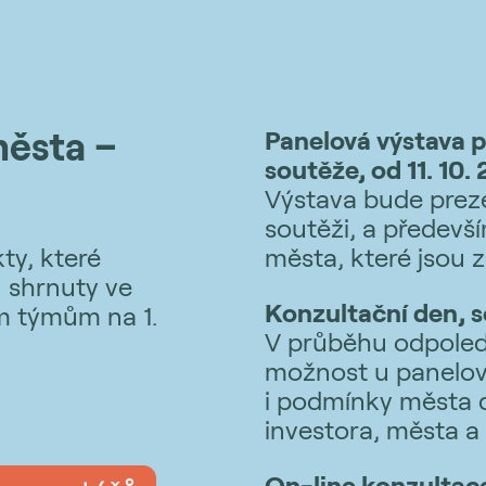
města –
Panelová výstava pr
soutěže, od 11. 10.
Výstava bude prez
soutěži, a předevš
ty, které
města, které jsou 
 shrnuty ve
Konzultační den, s
m týmům na 1.
V průběhu odpoled
možnost u panelové
i podmínky města d
investora, města a
On-line konzultace 