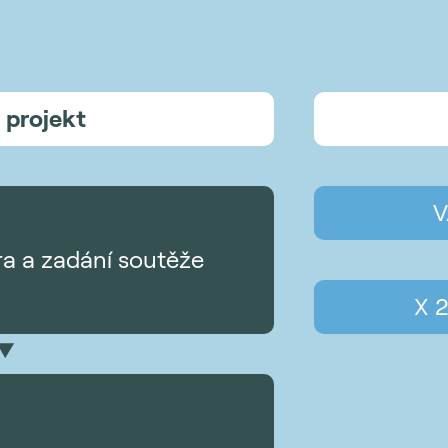
 projekt
V
ra a zadání soutěže
X 2