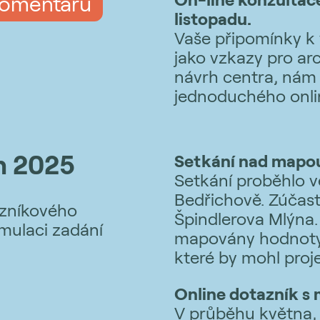
komentářů
listopadu.
Vaše připomínky k 
jako vzkazy pro arc
návrh centra, nám
jednoduchého onli
n 2025
Setkání nad mapou
Setkání proběhlo v
Bedřichově. Zúčast
azníkového
Špindlerova Mlýna. 
rmulaci zadání
mapovány hodnoty,
které by mohl proje
Online dotazník s
V průběhu května, 