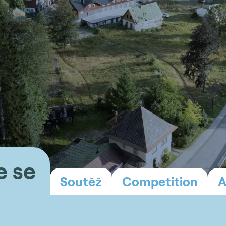
e se
Soutěž
Competition
A