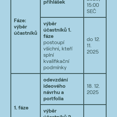
přihlášek
15:00
SEČ
Fáze:
výběr
výběr
účastníků 1.
účastníků
fáze
do 12.
postoupí
11.
všichni, kteří
2025
splní
kvalifikační
podmínky
odevzdání
ideového
18. 12.
návrhu a
2025
portfolia
1. fáze
výběr