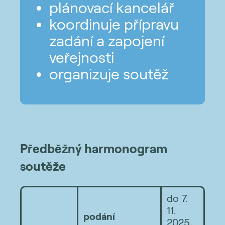
plánovací kancelář
koordinuje přípravu
zadání a zapojení
veřejnosti
organizuje soutěž
Předběžný harmonogram
soutěže
do 7.
11.
podání
2025,