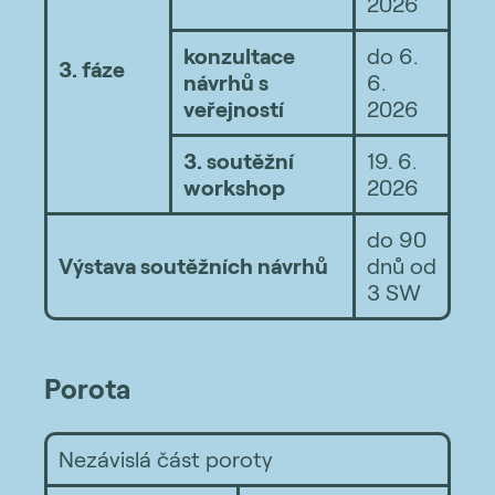
2026
konzultace
do 6.
3. fáze
návrhů s
6.
veřejností
2026
3. soutěžní
19. 6.
workshop
2026
do 90
Výstava soutěžních návrhů
dnů od
3 SW
Porota
Nezávislá část poroty