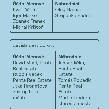
Řádní členové
Náhradníci
Eva Jiřičná
Oleg Haman
Igor Marko
Štěpánka Endrle
Zdeněk Fránek
Michal Krištof
Závislá část poroty
Řádní členové
Náhradníci
David Musil, Penta
Jan Vodička,
Real Estate
Penta Real
Rudolf Vacek,
Estate
Penta Real Estate
Tomáš Popadič,
Jitka Hronešová,
Penta Real
zastupitelka
Estate
města
Martin Jandura,
starosta města