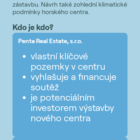
zástavbu. Návrh také zohlední klimatické
podmínky horského centra.
Kdo je kdo?
Penta Real Estate, s.r.o.
vlastní klíčové
pozemky v centru
vyhlašuje a financuje
soutěž
je potenciálním
investorem výstavby
nového centra