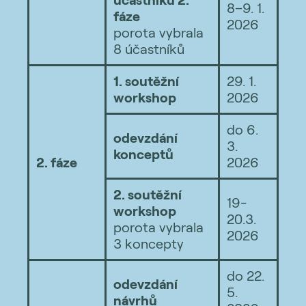
účastníků 2.
8–9. 1.
fáze
2026
porota vybrala
8 účastníků
1. soutěžní
29. 1.
workshop
2026
do 6.
odevzdání
3.
konceptů
2. fáze
2026
2. soutěžní
19-
workshop
20.3.
porota vybrala
2026
3 koncepty
do 22.
odevzdání
5.
návrhů