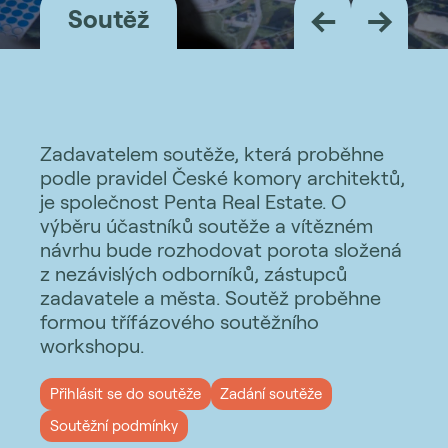
←
→
Soutěž
Zadavatelem soutěže, která proběhne
podle pravidel České komory architektů,
je společnost Penta Real Estate. O
výběru účastníků soutěže a vítězném
návrhu bude rozhodovat porota složená
z nezávislých odborníků, zástupců
zadavatele a města. Soutěž proběhne
formou třífázového soutěžního
workshopu.
Přihlásit se do soutěže
Zadání soutěže
Soutěžní podmínky