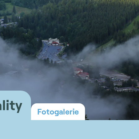
lity
Fotogalerie