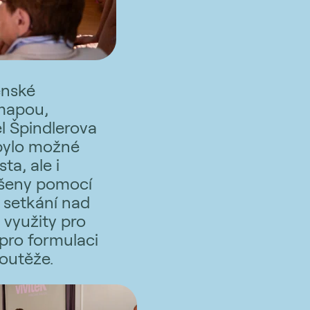
enské
 mapou,
l Špindlerova
 bylo možné
a, ale i
řešeny pomocí
 setkání nad
využity pro
 pro formulaci
outěže.