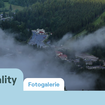
lity
Fotogalerie