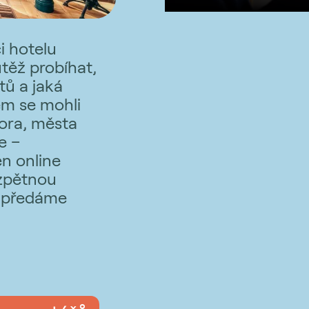
ci hotelu
těž probíhat,
tů a jaká
em se mohli
tora, města
e –
n online
zpětnou
a předáme